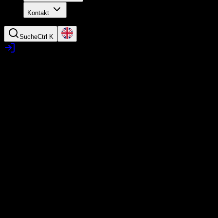
Kontakt
Suche
Ctrl K
Der Funksender geht nicht/aus
Der Funksender geht nicht/aus
Problembeschreibung
Der Funksender lässt sich nicht einschalten oder geht von allein
(sofort) wieder aus?
Lösungsweg
Vermutlich sind einfach die Batterien(Akkus) vom Funksender leer.
Frische Akkus findest Du in Dekolager C (das letzte Lager vor
Studio 4) in dem großen Glasschrank. Der Schrank öffnet sich,