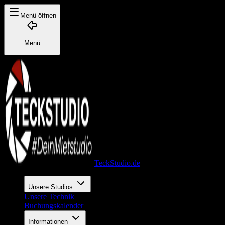
Menü öffnen
Menü
TeckStudio.de
Unsere Studios
Unsere Technik
Buchungskalender
Informationen