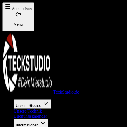
Menü öffnen
Menü
TeckStudio.de
Unsere Studios
Unsere Technik
Buchungskalender
Informationen