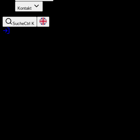
Kontakt
Suche
Ctrl K
Kontaktaufnahme zum Teckstudi
Angaben gemäß § 5 TMG
Anschrift
Teckstudio
Inhaber Dipl.-Ing. (FH) Arnim Anhut
Alleenstraße 18 (Gewerbepark Riethmüller)
Zugang über Schülestraße (Seiteneingang, 2.OG)
73230 Kirchheim unter Teck
Steuernummer 69029/61214
Umsatzsteuer-Identifikationsnummer gemäß § 27 a Umsatzsteuerges
Anfahrt und Parken