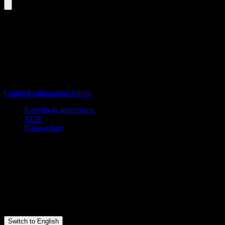
Teckstudio.de
Professionelle Mietstudios für Fotografie, Videografie und Events. Das
A8. Perfekt für kreative Projekte, Produktfotografie, Filmproduktione
Datenschutz
Cookiekonfiguration öffnen
Kontakt & Impressum
AGB
Datenschutz
Kontakt
teckstudio.de
info@teckstudio.de
07021-7366600
Alleenstr. 18
73230 Kirchheim unter Teck
Switch to English