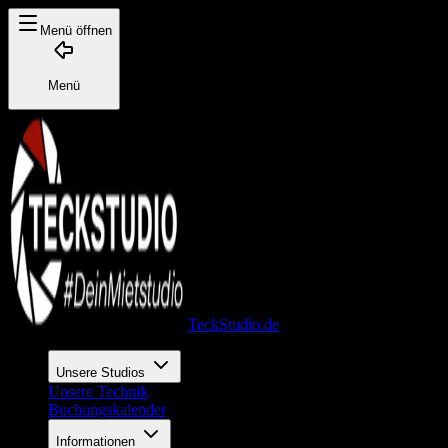
Menü öffnen
Menü
TeckStudio.de
Unsere Studios
Unsere Technik
Buchungskalender
Informationen