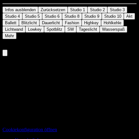
Infos ausblenden
Zurücksetzen
Studio 1
Studio 2
Studio 3
Studio 4
Studio 5
Studio 6
Studio 8
Studio 9
Studio 10
Akt
Ballett
Blitzlicht
Dauerlicht
Fashion
Highkey
Hohlkehle
Lichtwand
Lowkey
Spotblitz
SW
Tageslicht
Wasserspaß
Mehr
Teckstudio.de
Professionelle Mietstudios für Fotografie, Videografie und Events.
Das Teckstudio bietet Dir zehn Fotostudios/Videostudios. Voll
ausgestattet. Kirchheim unter Teck, bei Esslingen, nahe Stuttgart,
direkt an der A8. Perfekt für kreative Projekte, Produktfotografie,
Filmproduktionen und Veranstaltungen. Miete jetzt dein Studio für
professionelle Ergebnisse.
Datenschutz
Cookiekonfiguration öffnen