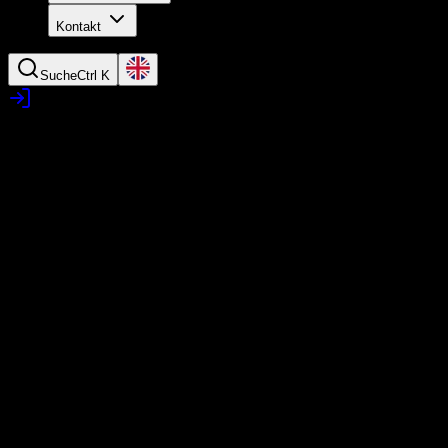
Kontakt
Suche
Ctrl K
Kundengalerie - Bilder unserer
Kunden aus dem Teckstudio
Hier findest Du Bilder unserer Kunden - gemacht im Teckstudio.
Du hast auch Bilder bei uns im Studio gemacht?
Du würdest diese gern präsentieren - egal ob Model, Fotograf, ...?
Hier geht's zum Upload!
Wichtig:
Du musst die Bildrechte zur Veröffentlichung haben
Um die Galerie abwechslungsreich zu halten:
Lade bitte nicht fünf "gleiche" Bilder hoch
Nur die Besten der Besten